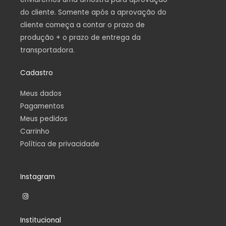
do cliente. Somente após a aprovação do
cliente começa a contar o prazo de
produção + o prazo de entrega da
transportadora.
Cadastro
Meus dados
Pagamentos
Meus pedidos
Carrinho
Política de privacidade
Instagram
I
n
s
t
Institucional
a