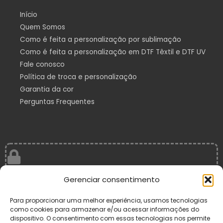
g
r
a
Início
m
Quem Somos
Como é feita a personalização por sublimação
Como é feita a personalização em DTF Têxtil e DTF UV
Fale conosco
Política de troca e personalização
Garantia da cor
Perguntas Frequentes
Compra 100% segura
Gerenciar consentimento
Fique tranquilo, sua compra está protegida! Este site possui
certificado SSL.
Para proporcionar uma melhor experiência, usamos tecnologias
como cookies para armazenar e/ou acessar informações do
dispositivo. O consentimento com essas tecnologias nos permite
Formas de Pagamento