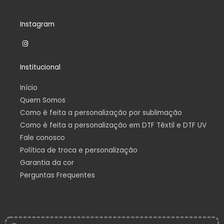
Instagram
I
n
s
t
Institucional
a
g
r
a
Início
m
Quem Somos
Como é feita a personalização por sublimação
Como é feita a personalização em DTF Têxtil e DTF UV
Fale conosco
Política de troca e personalização
Garantia da cor
Perguntas Frequentes